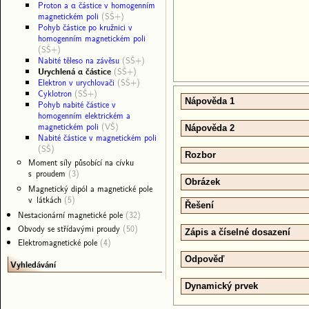
Proton a α částice v homogenním
magnetickém poli
(SŠ+)
Pohyb částice po kružnici v
homogenním magnetickém poli
(SŠ+)
Nabité těleso na závěsu
(SŠ+)
Urychlená α částice
(SŠ+)
Elektron v urychlovači
(SŠ+)
Cyklotron
(SŠ+)
Nápověda 1
Pohyb nabité částice v
homogenním elektrickém a
magnetickém poli
(VŠ)
Nápověda 2
Nabité částice v magnetickém poli
(SŠ)
Rozbor
Moment síly působící na cívku
s proudem
(3)
Obrázek
Magnetický dipól a magnetické pole
v látkách
(5)
Řešení
Nestacionární magnetické pole
(32)
Obvody se střídavými proudy
(50)
Zápis a číselné dosazení
Elektromagnetické pole
(4)
Odpověď
Vyhledávání
Dynamický prvek