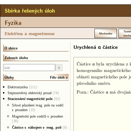
Sbírka řešených úloh
Fyzika
Teoret
Elektřina a magnetismus
Mechanika
mecha
Urychlená α částice
O sbírce
Zobrazit úlohu
Částice α byla urychlena z 
homogenního magnetického 
oblasti magnetického pole j
Filtr úloh
Úlohy
původního směru.
Elektrostatika
(111)
Pozn.: Částice α má dvojná
Stejnosměrný elektrický proud
(74)
Stacionární magnetické pole
(62)
Silové působení mag. pole na vodič
s proudem
(10)
Magnetické pole vodičů s proudem
(36)
Částice s nábojem v mag. poli
(8)