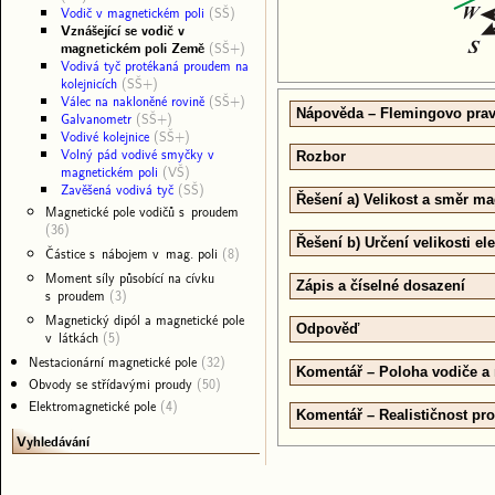
Vodič v magnetickém poli
(SŠ)
Vznášející se vodič v
magnetickém poli Země
(SŠ+)
Vodivá tyč protékaná proudem na
kolejnicích
(SŠ+)
Válec na nakloněné rovině
(SŠ+)
Nápověda – Flemingovo pravi
Galvanometr
(SŠ+)
Vodivé kolejnice
(SŠ+)
Volný pád vodivé smyčky v
Rozbor
magnetickém poli
(VŠ)
Zavěšená vodivá tyč
(SŠ)
Řešení a) Velikost a směr ma
Magnetické pole vodičů s proudem
(36)
Řešení b) Určení velikosti e
Částice s nábojem v mag. poli
(8)
Moment síly působící na cívku
Zápis a číselné dosazení
s proudem
(3)
Magnetický dipól a magnetické pole
Odpověď
v látkách
(5)
Nestacionární magnetické pole
(32)
Komentář – Poloha vodiče a 
Obvody se střídavými proudy
(50)
Elektromagnetické pole
(4)
Komentář – Realističnost pr
Vyhledávání