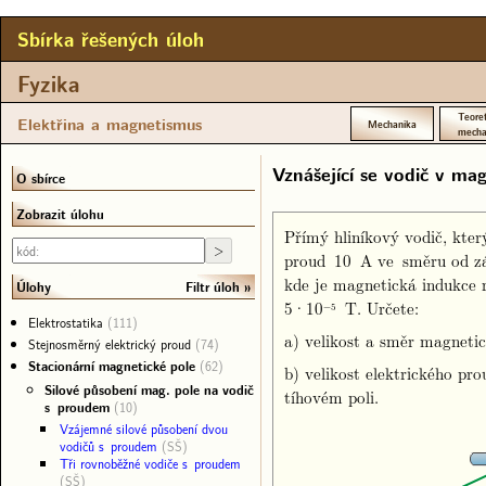
Sbírka řešených úloh
Fyzika
Teoret
Elektřina a magnetismus
Mechanika
mecha
Vznášející se vodič v ma
O sbírce
Zobrazit úlohu
Přímý hliníkový vodič, kte
proud 10 A ve směru od zá
kde je magnetická indukce 
Filtr úloh
Úlohy
5·10
T. Určete:
−5
Elektrostatika
(111)
a) velikost a směr magnetic
Stejnosměrný elektrický proud
(74)
Stacionární magnetické pole
(62)
b) velikost elektrického pr
Silové působení mag. pole na vodič
tíhovém poli.
s proudem
(10)
Vzájemné silové působení dvou
vodičů s proudem
(SŠ)
Tři rovnoběžné vodiče s proudem
(SŠ)