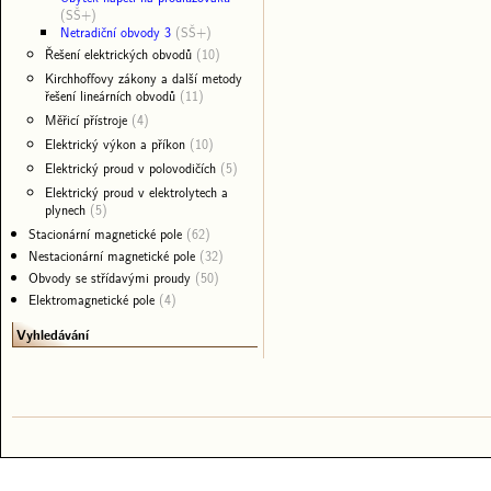
(SŠ+)
Netradiční obvody 3
(SŠ+)
Řešení elektrických obvodů
(10)
Kirchhoffovy zákony a další metody
řešení lineárních obvodů
(11)
Měřicí přístroje
(4)
Elektrický výkon a příkon
(10)
Elektrický proud v polovodičích
(5)
Elektrický proud v elektrolytech a
plynech
(5)
Stacionární magnetické pole
(62)
Nestacionární magnetické pole
(32)
Obvody se střídavými proudy
(50)
Elektromagnetické pole
(4)
Vyhledávání