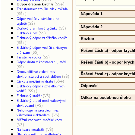
Odpor drátěné krychle
(SŠ+)
Transformace trojúhelník - hvězda
(SŠ+)
Nápověda 1
Odpor vodiče v závislosti na
teplotě
(SŠ)
Nápověda 2
Ocelová a uhlíková tyčinka
(SŠ)
Elektrická pec
(SŠ)
Elektrický odpor zahřátého vodiče
Rozbor
(SŠ+)
Elektrický odpor vodičů s různým
Řešení části a) - odpor krych
průřezem
(SŠ)
Tři stejné vodiče
(SŠ)
Odpor drátu z konstantanu, mědi
Řešení části b) - odpor krych
(SŠ)
Dvouvodičové vedení mezi
Řešení části c) - odpor krych
elektroinstalací a spotřebičem
(SŠ)
Cívka z měděného drátu
(SŠ+)
Elektrický odpor různě dlouhých
Odpověď
vodičů
(SŠ+)
Elektrický stožár
(VŠ)
Odkaz na podobnou úlohu
Elektrický proud mezi válcovými
elektrodami
(VŠ)
Nehomogenní prostředí mezi
válcovými elektrodami
(VŠ)
Měření vodivosti mořské vody
(VŠ)
Na tvaru nezáleží?
(VŠ)
Úbytek napětí na prodlužováku