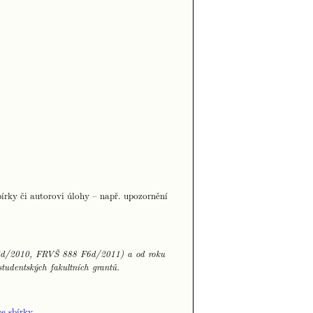
írky či autorovi úlohy – např. upozornění
 F6d/2010, FRVŠ 888 F6d/2011) a od roku
udentských fakultních grantů.
e sbírky
.