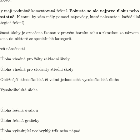
ačeno.
y mají podrobně komentovaná řešení.
Pokuste se ale nejprve úlohu nebo a
ostatně.
K tomu by vám měly pomoci nápovědy, které naleznete u každé úlohy
ategie“ řešení).
žnost úlohy je označena ikonou v pravém horním rohu a zkratkou za názvem ú
zena do některé ze speciálních kategorií.
eň náročnosti
Úloha vhodná pro žáky základní školy
Úloha vhodná pro studenty střední školy
Obtížnější středoškolská či velmi jednoduchá vysokoškolská úloha
Vysokoškolská úloha
Úloha řešená úvahou
Úloha řešená graficky
Úloha vyžadující neobvyklý trik nebo nápad