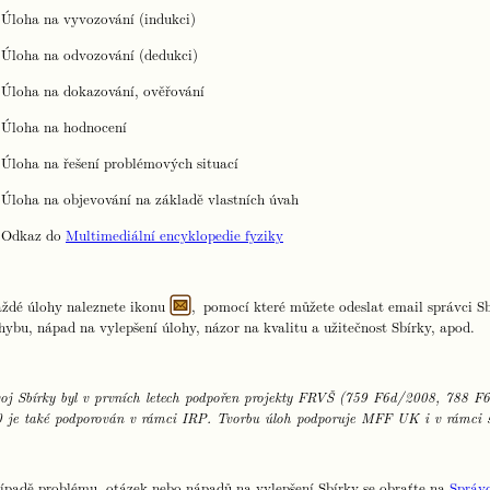
Úloha na vyvozování (indukci)
Úloha na odvozování (dedukci)
Úloha na dokazování, ověřování
Úloha na hodnocení
Úloha na řešení problémových situací
Úloha na objevování na základě vlastních úvah
Odkaz do
Multimediální encyklopedie fyziky
ždé úlohy naleznete ikonu
, pomocí které můžete odeslat email správci Sb
hybu, nápad na vylepšení úlohy, názor na kvalitu a užitečnost Sbírky, apod.
oj Sbírky byl v prvních letech podpořen projekty FRVŠ (759 F6d/2008, 788
 je také podporován v rámci IRP. Tvorbu úloh podporuje MFF UK i v rámci st
ípadě problému, otázek nebo nápadů na vylepšení Sbírky se obraťte na
Správc