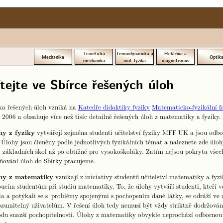
Teoretická
Termodynamika a
Elektřina a
Mechanika
Optik
mechanika
mol. fyzika
magnetismus
tejte ve Sbírce řešených úloh
ka řešených úloh vzniká na
Katedře didaktiky fyziky
Matematicko-fyzikální f
 2006 a obsahuje více než tisíc detailně řešených úloh z matematiky a fyziky.
hy z fyziky
vytvářejí zejména studenti učitelství fyziky MFF UK a jsou o
Úlohy jsou členěny podle jednotlivých fyzikálních témat a naleznete zde úlo
 základních škol až po obtížné pro vysokoškoláky. Zatím nejsou pokryta všec
ňování úloh do Sbírky pracujeme.
hy z matematiky
vznikají z iniciativy studentů učitelství matematiky a f
ucím studentům při studiu matematiky. To, že úlohy vytváří studenti, kteří v
ia a potýkali se s problémy spojenými s pochopením dané látky, se odráží ve 
ozumitelný uživatelům. V řešení úloh tedy nemusí být vždy striktně dodržován
du snazší pochopitelnosti. Úlohy z matematiky obvykle neprochází odbornou r