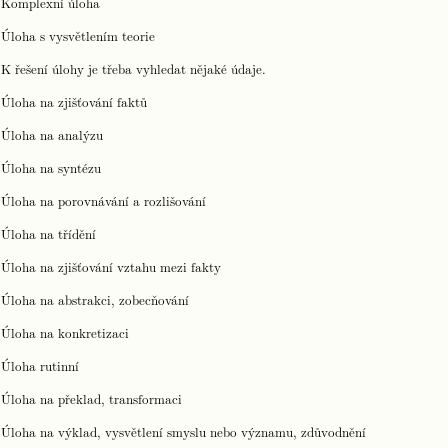
Komplexní úloha
Úloha s vysvětlením teorie
 řešení úlohy je třeba vyhledat nějaké údaje.
Úloha na zjišťování faktů
Úloha na analýzu
Úloha na syntézu
Úloha na porovnávání a rozlišování
Úloha na třídění
Úloha na zjišťování vztahu mezi fakty
Úloha na abstrakci, zobecňování
Úloha na konkretizaci
Úloha rutinní
Úloha na překlad, transformaci
Úloha na výklad, vysvětlení smyslu nebo významu, zdůvodnění