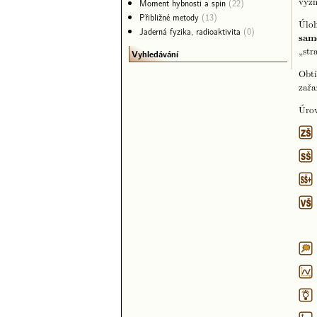
vyzn
Moment hybnosti a spin
(22)
Přibližné metody
(13)
Úloh
Jaderná fyzika, radioaktivita
(0)
sam
„str
Vyhledávání
Obtí
zařa
Úrov