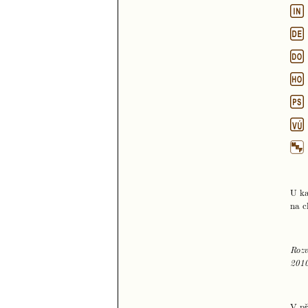
U ka
na c
Rozv
2010
V př