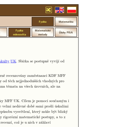
Fyzika
Matematika
Fyzika
Matematické
a
Úlohy PISA
mikrosvěta
metody
akulty
UK
. Sbírka se postupně vyvíjí od
dborně recenzovány zaměstnanci KDF MFF
hy od těch nejjednodušších vhodných pro
hna témata na všech úrovních, ale na
yziky MFF UK. Cílem je pomoci současným i
e velmi nedávné době sami prošli úskalími
způsobu vysvětlení, který může být blízký
y rigorózní matematické postupy, a to z
ecenzí, což je u nich v záhlaví