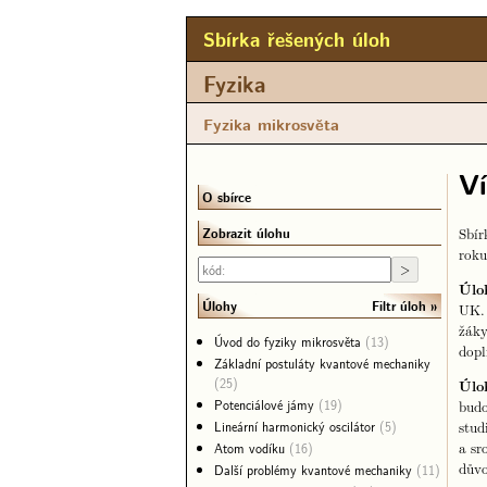
Sbírka řešených úloh
Fyzika
Fyzika mikrosvěta
Ví
O sbírce
Sbír
Zobrazit úlohu
roku
Úlo
Filtr úloh
Úlohy
UK. 
žáky
Úvod do fyziky mikrosvěta
(13)
dopl
Základní postuláty kvantové mechaniky
(25)
Úlo
Potenciálové jámy
(19)
budo
stud
Lineární harmonický oscilátor
(5)
a sr
Atom vodíku
(16)
důvo
Další problémy kvantové mechaniky
(11)