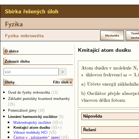
Sbírka řešených úloh
Fyzika
Teoret
Fyzika mikrosvěta
Mechanika
mecha
Kmitající atom dusíku
O sbírce
Zobrazit úlohu
Atom dusíku v molekule N
2
s úhlovou frekvencí
= 3,
ω
Filtr úloh
Úlohy
a) Určete energii základníh
Úvod do fyziky mikrosvěta
(13)
b) Oscilátor přejde absorpc
Základní postuláty kvantové mechaniky
vlnovou délku fotonu.
(25)
Potenciálové jámy
(19)
Lineární harmonický oscilátor
(5)
Nápověda
Makroskopický oscilátor
(SŠ+)
Kmitající atom dusíku
(SŠ+)
Řešení
Vibrace molekuly HCl
(VŠ)
Částice v „zakázaném“ území
(VŠ)