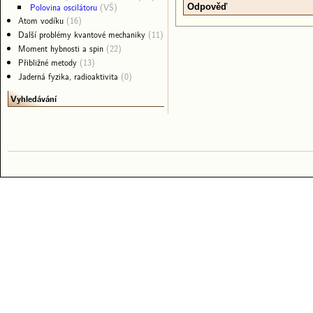
Polovina oscilátoru
(VŠ)
Odpověď
Atom vodíku
(16)
Další problémy kvantové mechaniky
(11)
Moment hybnosti a spin
(22)
Přibližné metody
(13)
Jaderná fyzika, radioaktivita
(0)
Vyhledávání