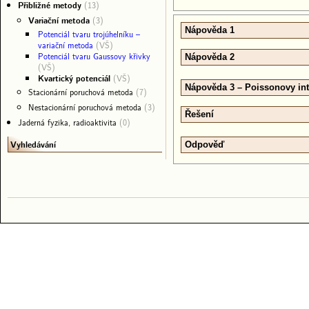
Přibližné metody
(13)
Variační metoda
(3)
Nápověda 1
Potenciál tvaru trojúhelníku –
variační metoda
(VŠ)
Potenciál tvaru Gaussovy křivky
Nápověda 2
(VŠ)
Kvartický potenciál
(VŠ)
Nápověda 3 – Poissonovy int
Stacionární poruchová metoda
(7)
Nestacionární poruchová metoda
(3)
Řešení
Jaderná fyzika, radioaktivita
(0)
Vyhledávání
Odpověď