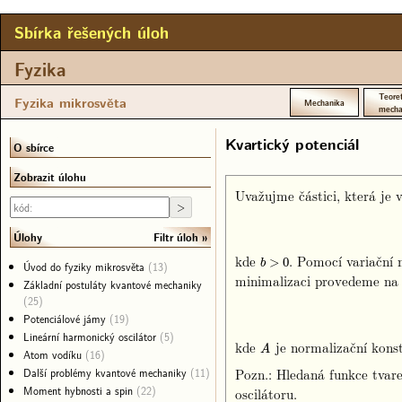
Sbírka řešených úloh
Fyzika
Teoret
Fyzika mikrosvěta
Mechanika
mecha
Kvartický potenciál
O sbírce
Zobrazit úlohu
Uvažujme částici, která je 
Filtr úloh
Úlohy
kde
. Pomocí variační
b
>
0
>
0
b
Úvod do fyziky mikrosvěta
(13)
minimalizaci provedeme na 
Základní postuláty kvantové mechaniky
(25)
Potenciálové jámy
(19)
Lineární harmonický oscilátor
(5)
kde
je normalizační kon
A
A
Atom vodíku
(16)
Pozn.: Hledaná funkce tvar
Další problémy kvantové mechaniky
(11)
Moment hybnosti a spin
(22)
oscilátoru.