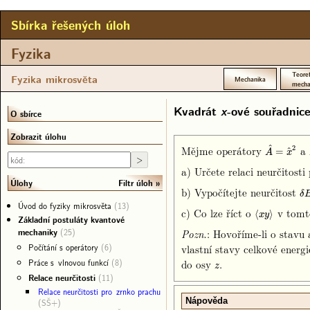
Sbírka řešených úloh
Fyzika
Teoret
Fyzika mikrosvěta
Mechanika
mecha
Kvadrát
x
-ové souřadnic
O sbírce
Zobrazit úlohu
^
Mějme operátory
a
2
^
A
^
=
x
^
2
=
A
x
a) Určete relaci neurčitosti
Filtr úloh
Úlohy
b) Vypočítejte neurčitost
δ
B
δ
Úvod do fyziky mikrosvěta
(13)
c) Co lze říct o
v tomt
⟨
x
y
⟩
⟨
⟩
x
y
Základní postuláty kvantové
mechaniky
(25)
: Hovoříme-li o stav
Pozn.
Počítání s operátory
(6)
vlastní stavy celkové ener
Práce s vlnovou funkcí
(8)
do osy
.
z
z
Relace neurčitosti
(11)
Relace neurčitosti pro zrnko prachu
Nápověda
(SŠ+)