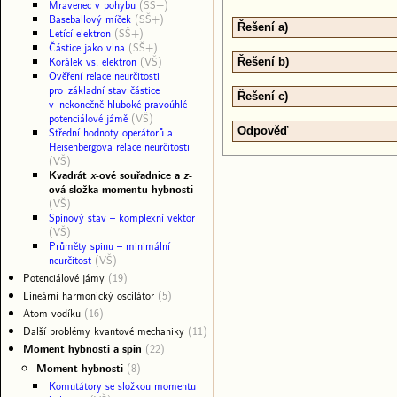
Mravenec v pohybu
(SŠ+)
Baseballový míček
(SŠ+)
Řešení a)
Letící elektron
(SŠ+)
Částice jako vlna
(SŠ+)
Korálek vs. elektron
(VŠ)
Řešení b)
Ověření relace neurčitosti
pro základní stav částice
Řešení c)
v nekonečně hluboké pravoúhlé
potenciálové jámě
(VŠ)
Střední hodnoty operátorů a
Odpověď
Heisenbergova relace neurčitosti
(VŠ)
Kvadrát
x
-ové souřadnice a
z
-
ová složka momentu hybnosti
(VŠ)
Spinový stav – komplexní vektor
(VŠ)
Průměty spinu – minimální
neurčitost
(VŠ)
Potenciálové jámy
(19)
Lineární harmonický oscilátor
(5)
Atom vodíku
(16)
Další problémy kvantové mechaniky
(11)
Moment hybnosti a spin
(22)
Moment hybnosti
(8)
Komutátory se složkou momentu