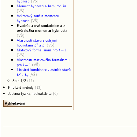
hybnosti
(VŠ)
Moment hybnosti a hamiltonián
(VŠ)
Vektorový součin momentu
hybnosti
(VŠ)
Kvadrát
x
-ové souřadnice a
z
-
ová složka momentu hybnosti
(VŠ)
Vlastnosti stavu s ostrými
2
hodnotami
L
a
L
(VŠ)
z
Maticový formalismus pro
l
= 1
(VŠ)
Vlastnosti maticového formalismu
pro
l
= 1
(VŠ)
Lineární kombinace vlastních stavů
2
L
a
L
(VŠ)
z
Spin 1/2
(14)
Přibližné metody
(13)
Jaderná fyzika, radioaktivita
(0)
Vyhledávání