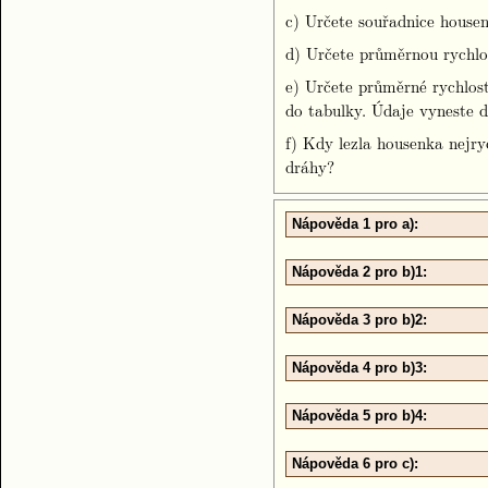
c) Určete souřadnice housenk
d) Určete průměrnou rychlos
e) Určete průměrné rychlost
do tabulky. Údaje vyneste d
f) Kdy lezla housenka nejry
dráhy?
Nápověda 1 pro a):
Nápověda 2 pro b)1:
Nápověda 3 pro b)2:
Nápověda 4 pro b)3:
Nápověda 5 pro b)4:
Nápověda 6 pro c):