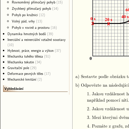
Rovnoměrný přímočarý pohyb
(15)
Zrychlený přímočarý pohyb
(14)
Pohyb po kružnici
(12)
Volný pád, vrhy
(13)
Pohyb v rovině a prostoru
(16)
Dynamika hmotných bodů
(39)
Inerciální a neinerciální vztažné soustavy
(10)
Hybnost, práce, energie a výkon
(37)
Mechanika tuhého tělesa
(51)
Mechanika tekutin
(34)
Gravitační pole
(29)
Deformace pevných těles
(17)
a) Sestavte podle obrázku t
Mechanické kmitání
(2)
b) Odpovězte na následující
Vyhledávání
1. Jakou vzdálenost h
například pomocí niti.
2. Jakou vzdálenost ul
3. Mezi kterými dvěm
4. Poznáte z grafu, z