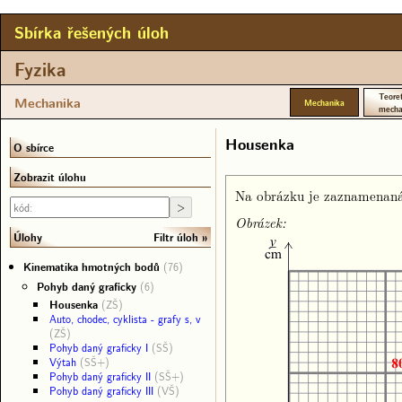
Sbírka řešených úloh
Fyzika
Teoret
Mechanika
Mechanika
mecha
Housenka
O sbírce
Zobrazit úlohu
Na obrázku je zaznamenaná 
Obrázek:
Filtr úloh
Úlohy
Kinematika hmotných bodů
(76)
Pohyb daný graficky
(6)
Housenka
(ZŠ)
Auto, chodec, cyklista - grafy s, v
(ZŠ)
Pohyb daný graficky I
(SŠ)
Výtah
(SŠ+)
Pohyb daný graficky II
(SŠ+)
Pohyb daný graficky III
(VŠ)