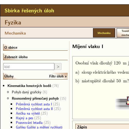
Sbírka řešených úloh
Fyzika
Teoret
Mechanika
Mechanika
mecha
Míjení vlaku I
O sbírce
Zobrazit úlohu
Osobní vlak dlouhý 120 m j
a) sloup elektrického veden
Filtr úloh
Úlohy
b) nástupiště dlouhé 50 m?
Kinematika hmotných bodů
(76)
Pohyb daný graficky
(6)
Rovnoměrný přímočarý pohyb
(15)
Průměrná rychlost auta I
(ZŠ)
Průměrná rychlost auta II
(ZŠ)
Anička na výletě
(ZŠ)
Hajný a pes
(ZŠ)
Pozorování letadla
(ZŠ)
Galileo Galilei a měření rychlosti
Zápis