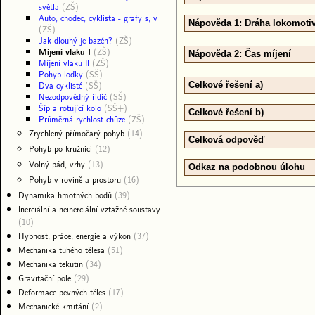
světla
(ZŠ)
Auto, chodec, cyklista - grafy s, v
Nápověda 1: Dráha lokomoti
(ZŠ)
Jak dlouhý je bazén?
(ZŠ)
Míjení vlaku I
(ZŠ)
Nápověda 2: Čas míjení
Míjení vlaku II
(ZŠ)
Pohyb loďky
(SŠ)
Dva cyklisté
(SŠ)
Celkové řešení a)
Nezodpovědný řidič
(SŠ)
Šíp a rotující kolo
(SŠ+)
Celkové řešení b)
Průměrná rychlost chůze
(ZŠ)
Zrychlený přímočarý pohyb
(14)
Celková odpověď
Pohyb po kružnici
(12)
Volný pád, vrhy
(13)
Odkaz na podobnou úlohu
Pohyb v rovině a prostoru
(16)
Dynamika hmotných bodů
(39)
Inerciální a neinerciální vztažné soustavy
(10)
Hybnost, práce, energie a výkon
(37)
Mechanika tuhého tělesa
(51)
Mechanika tekutin
(34)
Gravitační pole
(29)
Deformace pevných těles
(17)
Mechanické kmitání
(2)