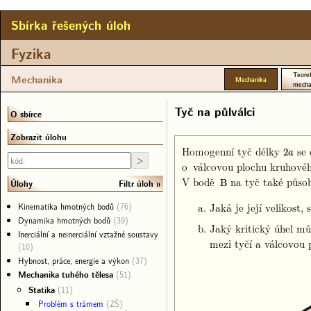
Sbírka řešených úloh
Fyzika
Teoret
Mechanika
Mechanika
mecha
Tyč na půlválci
O sbírce
Zobrazit úlohu
Homogenní tyč délky
se 
2
a
2
a
o válcovou plochu kruhové
V bodě
na tyč také působí
B
Filtr úloh
Úlohy
B
Jaká je její velikost,
Kinematika hmotných bodů
(76)
Dynamika hmotných bodů
(39)
Jaký kritický úhel můž
Inerciální a neinerciální vztažné soustavy
mezi tyčí a válcovou 
(10)
Hybnost, práce, energie a výkon
(37)
Mechanika tuhého tělesa
(51)
Statika
(11)
Problém s trámem
(ZŠ)