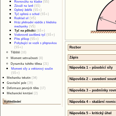
Rovnováha na kladce
(SŠ)
Závaží na laně
(SŠ)
Opřený žebřík
(SŠ+)
Tyč opřená o schod
(SŠ+)
Rozklad sil
(VŠ)
Hráz přehradní nádrže z hlediska
mechaniky
(VŠ)
Tyč na půlválci
(SŠ+)
Vodorovně zavěšená tyč
(SŠ+)
Přes příkop
(SŠ+)
Pohybující se vozík s přepravkou
(SŠ+)
Rozbor
Těžiště
(10)
Moment setrvačnosti
(8)
Zápis
Dynamika tuhého tělesa
(21)
Nápověda 1 – působící síly
Moment síly a vektorový součin
(SŠ+)
Mechanika tekutin
(34)
Nápověda 2 – zavedení sous
Gravitační pole
(29)
Deformace pevných těles
(17)
Nápověda 3 – podmínky rov
Mechanické kmitání
(2)
Vyhledávání
Nápověda 4 – skalární rovnice
Nápověda 5 – kritický úhel