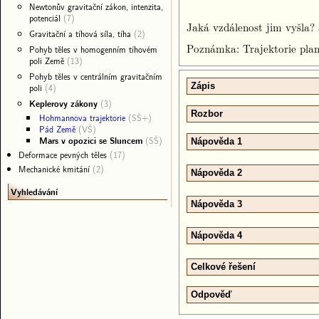
Newtonův gravitační zákon, intenzita,
potenciál
(7)
Jaká vzdálenost jim vyšla?
Gravitační a tíhová síla, tíha
(2)
Poznámka: Trajektorie plan
Pohyb těles v homogenním tíhovém
poli Země
(13)
Pohyb těles v centrálním gravitačním
Zápis
poli
(4)
Keplerovy zákony
(3)
Rozbor
Hohmannova trajektorie
(SŠ+)
Pád Země
(VŠ)
Mars v opozici se Sluncem
(SŠ)
Nápověda 1
Deformace pevných těles
(17)
Mechanické kmitání
(2)
Nápověda 2
Vyhledávání
Nápověda 3
Nápověda 4
Celkové řešení
Odpověď