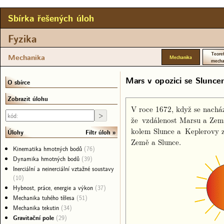
Sbírka řešených úloh
Fyzika
Teoret
Mechanika
Mechanika
mecha
Mars v opozici se Slunc
O sbírce
Zobrazit úlohu
V roce 1672, když se nacház
že vzdálenost Marsu a Zem
kolem Slunce a Keplerovy 
Filtr úloh
Úlohy
Země a Slunce.
Kinematika hmotných bodů
(76)
Dynamika hmotných bodů
(39)
Inerciální a neinerciální vztažné soustavy
(10)
Hybnost, práce, energie a výkon
(37)
Mechanika tuhého tělesa
(51)
Mechanika tekutin
(34)
Gravitační pole
(29)