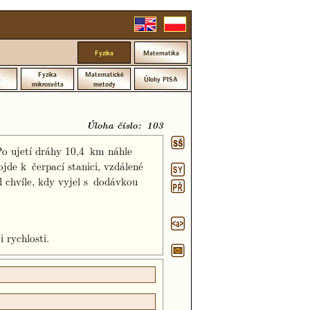
Fyzika
Matematika
Fyzika
Matematické
a
Úlohy PISA
mikrosvěta
metody
Úloha číslo: 103
Po ujetí dráhy 10,4 km náhle
de k čerpací stanici, vzdálené
d chvíle, kdy vyjel s dodávkou
 rychlosti.