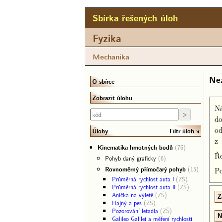
Sbírka řešených úloh
Fyzika
Mechanika
Nez
O sbírce
Zobrazit úlohu
Ná
do
od
Filtr úloh
Úlohy
z 
Kinematika hmotných bodů
(76)
Ře
Pohyb daný graficky
(6)
Rovnoměrný přímočarý pohyb
(15)
Po
Průměrná rychlost auta I
(ZŠ)
Průměrná rychlost auta II
(ZŠ)
Anička na výletě
(ZŠ)
Z
Hajný a pes
(ZŠ)
Pozorování letadla
(ZŠ)
N
Galileo Galilei a měření rychlosti