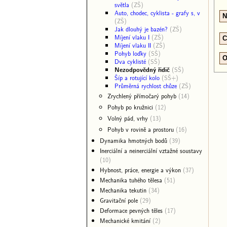
světla
(ZŠ)
Auto, chodec, cyklista - grafy s, v
N
(ZŠ)
Jak dlouhý je bazén?
(ZŠ)
Míjení vlaku I
(ZŠ)
C
Míjení vlaku II
(ZŠ)
Pohyb loďky
(SŠ)
O
Dva cyklisté
(SŠ)
Nezodpovědný řidič
(SŠ)
Šíp a rotující kolo
(SŠ+)
Průměrná rychlost chůze
(ZŠ)
Zrychlený přímočarý pohyb
(14)
Pohyb po kružnici
(12)
Volný pád, vrhy
(13)
Pohyb v rovině a prostoru
(16)
Dynamika hmotných bodů
(39)
Inerciální a neinerciální vztažné soustavy
(10)
Hybnost, práce, energie a výkon
(37)
Mechanika tuhého tělesa
(51)
Mechanika tekutin
(34)
Gravitační pole
(29)
Deformace pevných těles
(17)
Mechanické kmitání
(2)