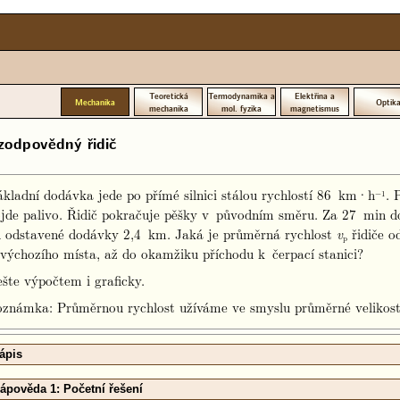
Teoretická
Termodynamika a
Elektřina a
Mechanika
Optik
mechanika
mol. fyzika
magnetismus
odpovědný řidič
kladní dodávka jede po přímé silnici stálou rychlostí 86 km·h
. 
−1
jde palivo. Řidič pokračuje pěšky v původním směru. Za 27 min doj
 odstavené dodávky 2,4 km. Jaká je průměrná rychlost
řidiče o
v
p
výchozího místa, až do okamžiku příchodu k čerpací stanici?
šte výpočtem i graficky.
známka: Průměrnou rychlost užíváme ve smyslu průměrné velikosti
ápis
ápověda 1: Početní řešení