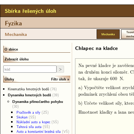
Sbírka řešených úloh
Fyzika
Teoret
Mechanika
Mechanika
mecha
Chlapec na kladce
O sbírce
Zobrazit úlohu
Na pevné kladce je zavěšen
na druhém konci siloměr. C
tak, že ukazuje 600 N.
Filtr úloh
Úlohy
a) Vypočtěte velikost zrych
Kinematika hmotných bodů
(76)
podmínek zrychlení obou těl
Dynamika hmotných bodů
(39)
Dynamika přímočarého pohybu
b) Určete velikost síly, kte
(30)
Hmotnost kladky a lana neu
Pračlověk a síly
(ZŠ)
Skokan
(SŠ)
Nákladní auto a kopec
(SŠ)
Tahová síla auta
(SŠ)
Auto a konstantní brzdná síla
(VŠ)