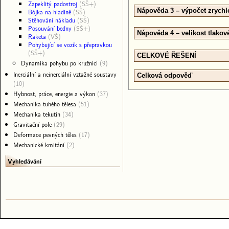
Zapeklitý padostroj
(SŠ+)
Nápověda 3 – výpočet zrychl
Bójka na hladině
(SŠ)
Stěhování nákladu
(SŠ)
Posouvání bedny
(SŠ+)
Nápověda 4 – velikost tlakové
Raketa
(VŠ)
Pohybující se vozík s přepravkou
(SŠ+)
CELKOVÉ ŘEŠENÍ
Dynamika pohybu po kružnici
(9)
Inerciální a neinerciální vztažné soustavy
Celková odpověď
(10)
Hybnost, práce, energie a výkon
(37)
Mechanika tuhého tělesa
(51)
Mechanika tekutin
(34)
Gravitační pole
(29)
Deformace pevných těles
(17)
Mechanické kmitání
(2)
Vyhledávání