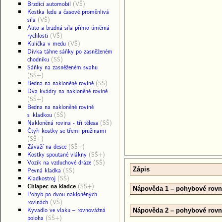
Brzdící automobil
(VŠ)
Kostka ledu a časově proměnlivá
síla
(VŠ)
Auto a brzdná síla přímo úměrná
rychlosti
(VŠ)
Kulička v medu
(VŠ)
Dívka táhne sáňky po zasněženém
chodníku
(SŠ)
Sáňky na zasněženém svahu
(SŠ+)
Bedna na nakloněné rovině
(SŠ)
Dva kvádry na nakloněné rovině
(SŠ+)
Bedna na nakloněné rovině
s kladkou
(SŠ)
Nakloněná rovina - tři tělesa
(SŠ)
Čtyři kostky se třemi pružinami
(SŠ+)
Závaží na desce
(SŠ+)
Kostky spoutané vlákny
(SŠ+)
Vozík na vzduchové dráze
(SŠ)
Pevná kladka
(SŠ)
Zápis
Kladkostroj
(SŠ)
Chlapec na kladce
(SŠ+)
Nápověda 1 – pohybové rovni
Pohyb po dvou nakloněných
rovinách
(VŠ)
Kyvadlo ve vlaku – rovnovážná
Nápověda 2 – pohybové rovni
poloha
(SŠ+)