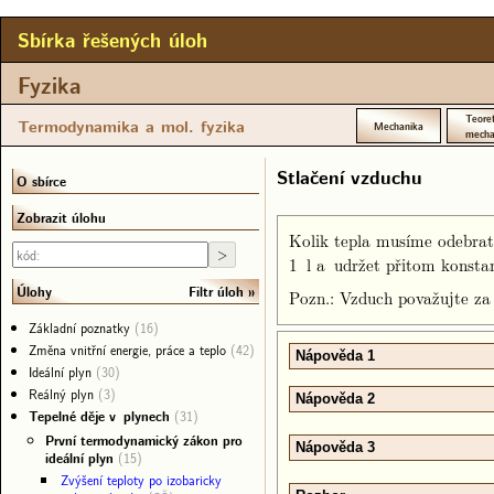
Sbírka řešených úloh
Fyzika
Teoret
Termodynamika a mol. fyzika
Mechanika
mecha
Stlačení vzduchu
O sbírce
Zobrazit úlohu
Kolik tepla musíme odebrat
1 l a udržet přitom konstan
Filtr úloh
Úlohy
Pozn.: Vzduch považujte za 
Základní poznatky
(16)
Změna vnitřní energie, práce a teplo
(42)
Nápověda 1
Ideální plyn
(30)
Reálný plyn
(3)
Nápověda 2
Tepelné děje v plynech
(31)
První termodynamický zákon pro
Nápověda 3
ideální plyn
(15)
Zvýšení teploty po izobaricky