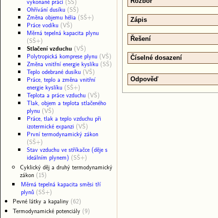
vykonané práci
(SŠ)
Rozbor
Ohřívání dusíku
(SŠ)
Změna objemu hélia
(SŠ+)
Zápis
Práce vodíku
(VŠ)
Měrná tepelná kapacita plynu
Řešení
(SŠ+)
Stlačení vzduchu
(VŠ)
Polytropická komprese plynu
(VŠ)
Číselné dosazení
Změna vnitřní energie kyslíku
(SŠ)
Teplo odebrané dusíku
(VŠ)
Práce, teplo a změna vnitřní
Odpověď
energie kyslíku
(SŠ+)
Teplota a práce vzduchu
(VŠ)
Tlak, objem a teplota stlačeného
plynu
(VŠ)
Práce, tlak a teplo vzduchu při
izotermické expanzi
(VŠ)
První termodynamický zákon
(SŠ+)
Stav vzduchu ve stříkačce (děje s
ideálním plynem)
(SŠ+)
Cyklický děj a druhý termodynamický
zákon
(15)
Měrná tepelná kapacita směsi tří
plynů
(SŠ+)
Pevné látky a kapaliny
(62)
Termodynamické potenciály
(9)