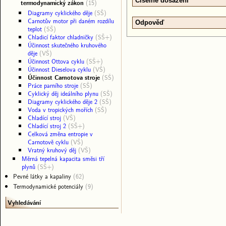
Číselné dosazení
termodynamický zákon
(15)
Diagramy cyklického děje
(SŠ)
Carnotův motor při daném rozdílu
Odpověď
teplot
(SŠ)
Chladicí faktor chladničky
(SŠ+)
Účinnost skutečného kruhového
děje
(VŠ)
Účinnost Ottova cyklu
(SŠ+)
Účinnost Dieselova cyklu
(VŠ)
Účinnost Carnotova stroje
(SŠ)
Práce parního stroje
(SŠ)
Cyklický děj ideálního plynu
(SŠ)
Diagramy cyklického děje 2
(SŠ)
Voda v tropických mořích
(SŠ)
Chladící stroj
(VŠ)
Chladící stroj 2
(SŠ+)
Celková změna entropie v
Carnotově cyklu
(VŠ)
Vratný kruhový děj
(VŠ)
Měrná tepelná kapacita směsi tří
plynů
(SŠ+)
Pevné látky a kapaliny
(62)
Termodynamické potenciály
(9)
Vyhledávání