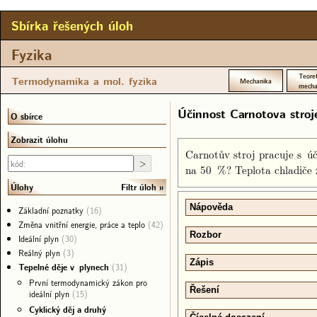
Sbírka řešených úloh
Fyzika
Teoret
Termodynamika a mol. fyzika
Mechanika
mecha
Účinnost Carnotova stroj
O sbírce
Zobrazit úlohu
Carnotův stroj pracuje s úč
na 50 %? Teplota chladiče 
Filtr úloh
Úlohy
Nápověda
Základní poznatky
(16)
Změna vnitřní energie, práce a teplo
(42)
Rozbor
Ideální plyn
(30)
Reálný plyn
(3)
Zápis
Tepelné děje v plynech
(31)
První termodynamický zákon pro
Řešení
ideální plyn
(15)
Cyklický děj a druhý