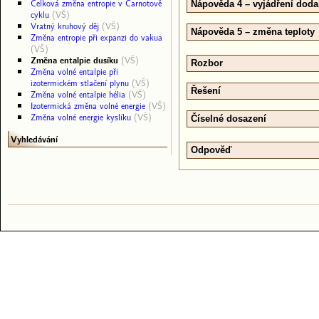
Celková změna entropie v Carnotově
Nápověda 4 – vyjádření doda
cyklu
(VŠ)
Vratný kruhový děj
(VŠ)
Nápověda 5 – změna teploty
Změna entropie při expanzi do vakua
(VŠ)
Změna entalpie dusíku
(VŠ)
Rozbor
Změna volné entalpie při
izotermickém stlačení plynu
(VŠ)
Řešení
Změna volné entalpie hélia
(VŠ)
Izotermická změna volné energie
(VŠ)
Změna volné energie kyslíku
(VŠ)
Číselné dosazení
Vyhledávání
Odpověď