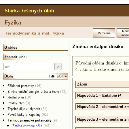
Sbírka řešených úloh
Fyzika
Teoret
Termodynamika a mol. fyzika
Mechanika
mecha
Změna entalpie dusíku
O sbírce
Zobrazit úlohu
Původní objem dusíku o hmo
čtvrtinu. Určete změnu enta
Filtr úloh
Úlohy
Zápis
Základní poznatky
(16)
Změna vnitřní energie, práce a teplo
(42)
Nápověda 1 – Entalpie
H
Ideální plyn
(30)
Reálný plyn
(3)
Nápověda 2 – elementární zm
Tepelné děje v plynech
(31)
Pevné látky a kapaliny
(62)
Nápověda 3 – elementární zm
Termodynamické potenciály
(9)
Změna entropie hélia
(VŠ)