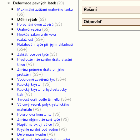
Deformace pevných látek
(20)
Maximální zatížení ocelového lanka
Řešení
(SŠ)
Důlní výtah
(SŠ)
Odpověď
Porovnání dvou závěsů
(SŠ)
Ocelová vzpěra
(SŠ)
Hookův zákon a délková
roztažnost
(SŠ+)
Natahování tyče při jejím chladnutí
(SŠ+)
Zahřátí ocelové tyče
(SŠ)
Prodloužení železného drátu vlastní
tíhou
(VŠ)
Změna průměru drátu při jeho
protažení
(SŠ+)
Vodorovně zavěšená tyč
(SŠ+)
Kubický krystal
(VŠ)
Kubický krystal a hydrostatický
tlak
(VŠ)
Tvrdost oceli podle Brinella
(SŠ+)
Válcový vzorek polykrystalického
materiálu
(VŠ)
Poissonova konstanta
(VŠ)
Změna objemu železné tyče
(VŠ)
Napětí na okraji válce
(VŠ)
Krychle na dně pod vodou
(VŠ)
Deformace kvádru
(VŠ)
Roztrhnutí železného drátu vlastní