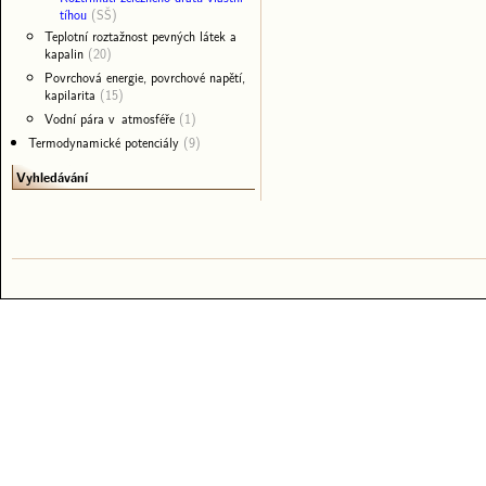
tíhou
(SŠ)
Teplotní roztažnost pevných látek a
kapalin
(20)
Povrchová energie, povrchové napětí,
kapilarita
(15)
Vodní pára v atmosféře
(1)
Termodynamické potenciály
(9)
Vyhledávání