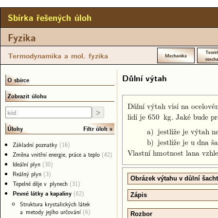
Sbírka řešených úloh
Fyzika
Teoret
Termodynamika a mol. fyzika
Mechanika
mecha
Důlní výtah
O sbírce
Zobrazit úlohu
Důlní výtah visí na ocelov
lidí je 650 kg. Jaké bude pr
Filtr úloh
Úlohy
a) jestliže je výtah
b) jestliže je u dna 
Základní poznatky
(16)
Vlastní hmotnost lana vzhl
Změna vnitřní energie, práce a teplo
(42)
Ideální plyn
(30)
Reálný plyn
(3)
Obrázek výtahu v důlní šach
Tepelné děje v plynech
(31)
Pevné látky a kapaliny
(62)
Zápis
Struktura krystalických látek
a metody jejího určování
(6)
Rozbor