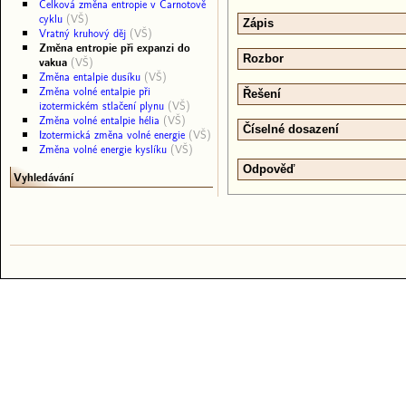
Celková změna entropie v Carnotově
cyklu
(VŠ)
Zápis
Vratný kruhový děj
(VŠ)
Změna entropie při expanzi do
Rozbor
vakua
(VŠ)
Změna entalpie dusíku
(VŠ)
Změna volné entalpie při
Řešení
izotermickém stlačení plynu
(VŠ)
Změna volné entalpie hélia
(VŠ)
Číselné dosazení
Izotermická změna volné energie
(VŠ)
Změna volné energie kyslíku
(VŠ)
Odpověď
Vyhledávání