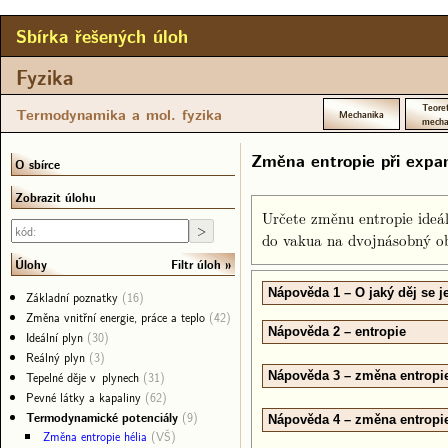
Sbírka řešených úloh
Fyzika
Teoret
Termodynamika a mol. fyzika
Mechanika
mecha
Změna entropie při expa
O sbírce
Zobrazit úlohu
Určete změnu entropie ideál
do vakua na dvojnásobný obj
Filtr úloh
Úlohy
Nápověda 1 – O jaký děj se 
Základní poznatky
(16)
Změna vnitřní energie, práce a teplo
(42)
Nápověda 2 – entropie
Ideální plyn
(30)
Reálný plyn
(3)
Tepelné děje v plynech
(31)
Nápověda 3 – změna entropi
Pevné látky a kapaliny
(62)
Termodynamické potenciály
(9)
Nápověda 4 – změna entropie
Změna entropie hélia
(VŠ)