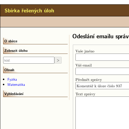
Sbírka řešených úloh
Odeslání emailu správ
O sbírce
Zobrazit úlohu
Vaše jméno
Váš email
Obsah
Předmět zprávy
Fyzika
Matematika
Text zprávy
Vyhledávání