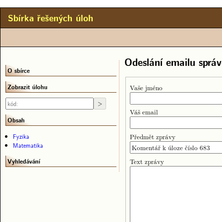
Sbírka řešených úloh
Odeslání emailu správ
O sbírce
Zobrazit úlohu
Vaše jméno
Váš email
Obsah
Předmět zprávy
Fyzika
Matematika
Text zprávy
Vyhledávání