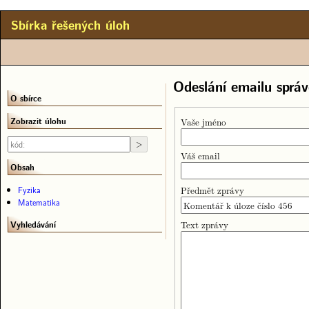
Sbírka řešených úloh
Odeslání emailu správ
O sbírce
Zobrazit úlohu
Vaše jméno
Váš email
Obsah
Předmět zprávy
Fyzika
Matematika
Text zprávy
Vyhledávání