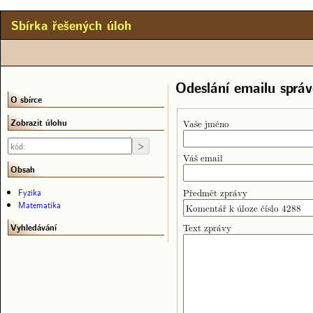
Sbírka řešených úloh
Odeslání emailu správ
O sbírce
Zobrazit úlohu
Vaše jméno
Váš email
Obsah
Předmět zprávy
Fyzika
Matematika
Text zprávy
Vyhledávání