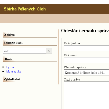
Sbírka řešených úloh
Odeslání emailu správ
O sbírce
Zobrazit úlohu
Vaše jméno
Váš email
Obsah
Předmět zprávy
Fyzika
Matematika
Text zprávy
Vyhledávání