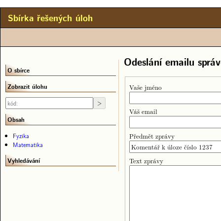
Sbírka řešených úloh
Odeslání emailu správ
O sbírce
Zobrazit úlohu
Vaše jméno
Váš email
Obsah
Předmět zprávy
Fyzika
Matematika
Text zprávy
Vyhledávání